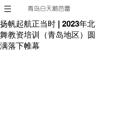
青岛白天鹅芭蕾
扬帆起航正当时 | 2023年北
舞教资培训（青岛地区）圆
满落下帷幕